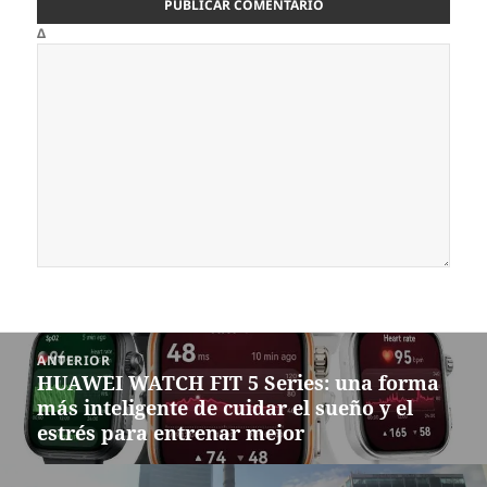
Δ
Navegación
ANTERIOR
de
HUAWEI WATCH FIT 5 Series: una forma
Entrada
entradas
más inteligente de cuidar el sueño y el
anterior:
estrés para entrenar mejor