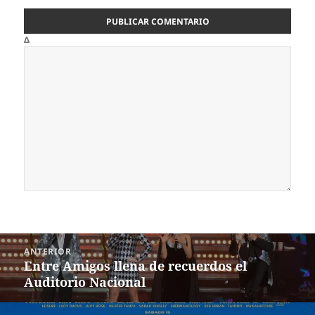
Δ
Navegación
ANTERIOR
de
Entre Amigos llena de recuerdos el
Entrada
entradas
Auditorio Nacional
anterior: