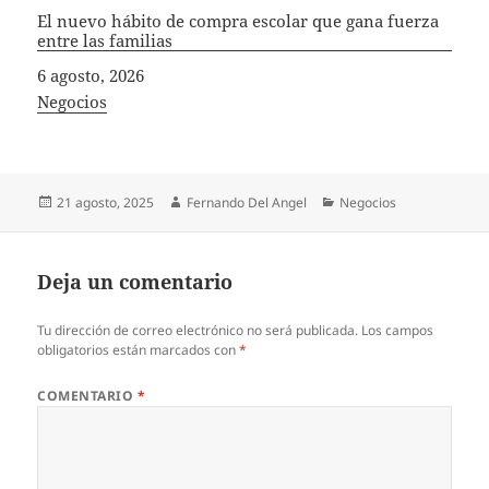
El nuevo hábito de compra escolar que gana fuerza
entre las familias
Fecha
6 agosto, 2026
In relation to
Negocios
Publicado
Autor
Categorías
21 agosto, 2025
Fernando Del Angel
Negocios
el
Deja un comentario
Tu dirección de correo electrónico no será publicada.
Los campos
obligatorios están marcados con
*
COMENTARIO
*