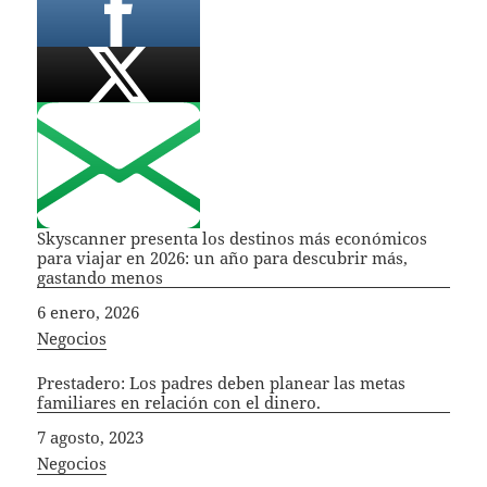
Skyscanner presenta los destinos más económicos
para viajar en 2026: un año para descubrir más,
gastando menos
Fecha
6 enero, 2026
In relation to
Negocios
Prestadero: Los padres deben planear las metas
familiares en relación con el dinero.
Fecha
7 agosto, 2023
In relation to
Negocios