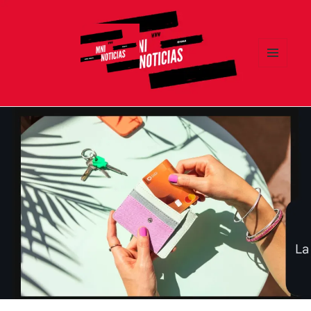
MENÚ
Y
MNI NOTICIAS
WIDGETS