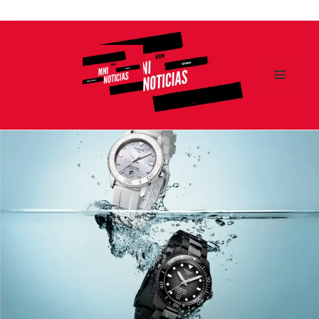
Ir
al
contenido
MENÚ
Y
MNI NOTICIAS
WIDGETS