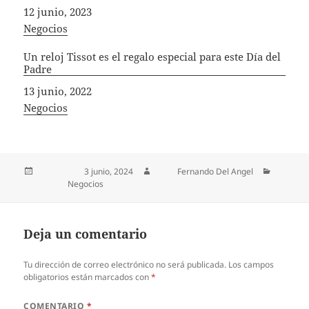
Fecha
12 junio, 2023
In relation to
Negocios
Un reloj Tissot es el regalo especial para este Día del
Padre
Fecha
13 junio, 2022
In relation to
Negocios
Publicado el
3 junio, 2024
Autor
Fernando Del Angel
Categorías
Negocios
Deja un comentario
Tu dirección de correo electrónico no será publicada.
Los campos
obligatorios están marcados con
*
COMENTARIO
*