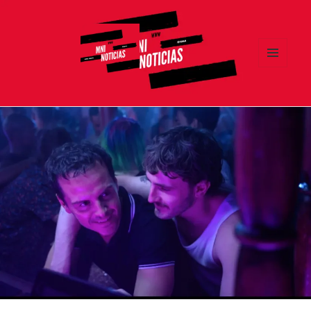
MENÚ
Y
MNI NOTICIAS
WIDGETS