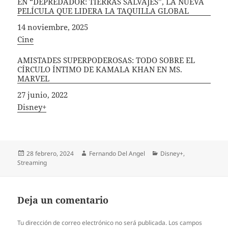
EN “DEPREDADOR: TIERRAS SALVAJES”, LA NUEVA
PELÍCULA QUE LIDERA LA TAQUILLA GLOBAL
Fecha
14 noviembre, 2025
In relation to
Cine
AMISTADES SUPERPODEROSAS: TODO SOBRE EL
CÍRCULO ÍNTIMO DE KAMALA KHAN EN MS.
MARVEL
Fecha
27 junio, 2022
In relation to
Disney+
Publicado
Autor
Categorías
28 febrero, 2024
Fernando Del Angel
Disney+
,
el
Streaming
Deja un comentario
Tu dirección de correo electrónico no será publicada.
Los campos