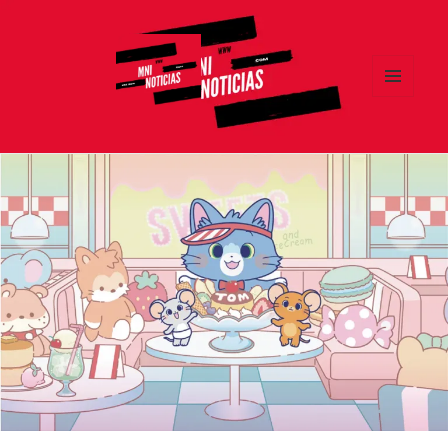
MENÚ
Y
MNI NOTICIAS
WIDGETS