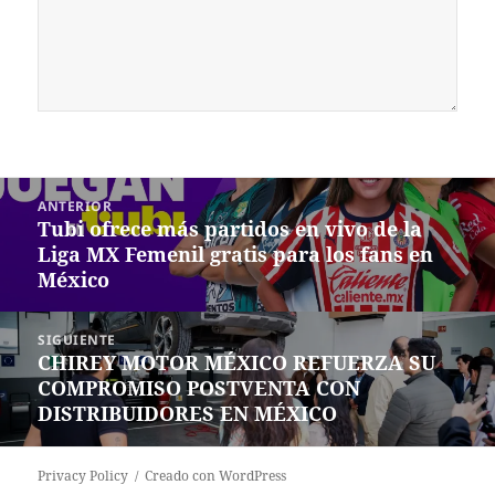
Navegación
ANTERIOR
de
Tubi ofrece más partidos en vivo de la
Entrada
entradas
Liga MX Femenil gratis para los fans en
anterior:
México
SIGUIENTE
CHIREY MOTOR MÉXICO REFUERZA SU
Siguiente
COMPROMISO POSTVENTA CON
entrada:
DISTRIBUIDORES EN MÉXICO
Privacy Policy
Creado con WordPress