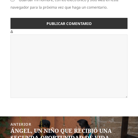
navegador para la próxima vez que haga un comentario.
Δ
Navegación
ANTERIOR
de
ÁNGEL, UN NIÑO QUE RECIBIÓ UNA
Entrada
entradas
SEGUNDA OPORTUNIDAD DE VIDA
anterior: