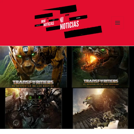
MENÚ
Y
MNI NOTICIAS
WIDGETS