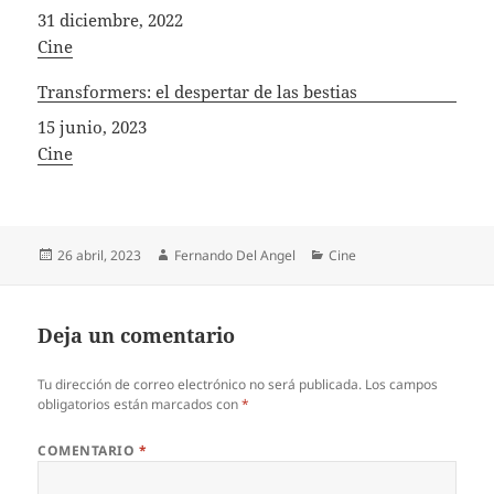
Fecha
31 diciembre, 2022
In relation to
Cine
Transformers: el despertar de las bestias
Fecha
15 junio, 2023
In relation to
Cine
Publicado
Autor
Categorías
26 abril, 2023
Fernando Del Angel
Cine
el
Deja un comentario
Tu dirección de correo electrónico no será publicada.
Los campos
obligatorios están marcados con
*
COMENTARIO
*