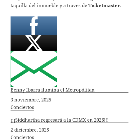
taquilla del inmueble y a través de
Ticketmaster
.
Benny Ibarra ilumina el Metropólitan
Fecha
3 noviembre, 2025
In relation to
Conciertos
¡¡¡Siddhartha regresará a la CDMX en 2026!!!
Fecha
2 diciembre, 2025
In relation to
Conciertos