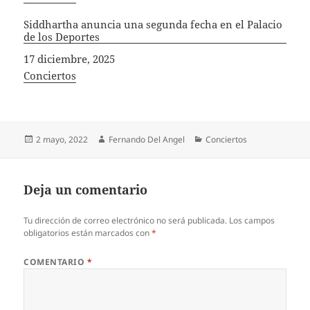
Siddhartha anuncia una segunda fecha en el Palacio
de los Deportes
Fecha
17 diciembre, 2025
In relation to
Conciertos
Publicado
Autor
Categorías
2 mayo, 2022
Fernando Del Angel
Conciertos
el
Deja un comentario
Tu dirección de correo electrónico no será publicada.
Los campos
obligatorios están marcados con
*
COMENTARIO
*