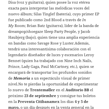
Disa (voz y guitarra), quien posee la voz etérea
exacta para interpretar las melódicas voces del
nuevo álbum; Silas Tinglef (batería), cuyo primer EP
fue publicado como 2nd Blood a través de
In
My
Room; Brian Batz (guitarra), líder de la banda de
dreampop/shoegaze Sleep Party People, y Jacob
Haubjerg (bajo), quien tiene una amplia experiencia
en bandas como Savage Rose y Luster.Además,
tendrá una interesantísima colaboración con el
legendario diseñador de luces y escenarios Leroy
Bennet (quien ha trabajado con Nine Inch Nails,
Prince, Lady Gaga, Paul McCartney, etc.), quien se
encargará de transportar los profundos sonidos
de
Memoria
a un espectáculo visual de primer
nivel.No te pierdas la oportunidad de experimentar
lo nuevo de
Trentemøller
en el
Auditorio BB
el
próximo
23 de septiembre
y consigue tus boletos
en la
Preventa Citibanamex
los días
4 y 5 de
mayo,
o un día después en la venta general en la