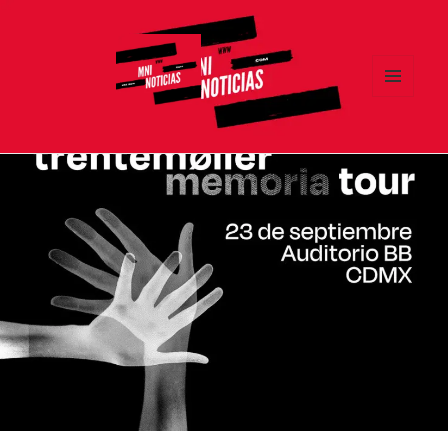
MENÚ
Y
MNI NOTICIAS
WIDGETS