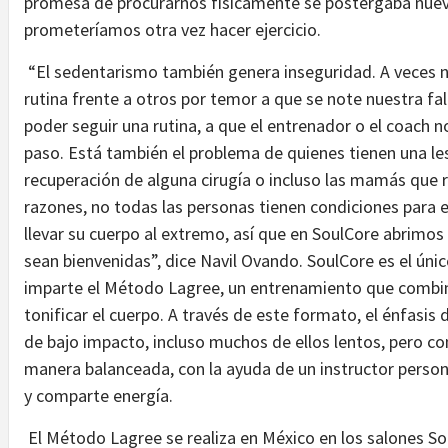
promesa de procurarnos físicamente se postergaba nue
prometeríamos otra vez hacer ejercicio.
“El sedentarismo también genera inseguridad. A veces n
rutina frente a otros por temor a que se note nuestra fal
poder seguir una rutina, a que el entrenador o el coach n
paso. Está también el problema de quienes tienen una le
recuperación de alguna cirugía o incluso las mamás que r
razones, no todas las personas tienen condiciones para ej
llevar su cuerpo al extremo, así que en SoulCore abrimo
sean bienvenidas”, dice Navil Ovando. SoulCore es el ún
imparte el Método Lagree, un entrenamiento que combina 
tonificar el cuerpo. A través de este formato, el énfasis d
de bajo impacto, incluso muchos de ellos lentos, pero con
manera balanceada, con la ayuda de un instructor persona
y comparte energía.
El Método Lagree se realiza en México en los salones Sou