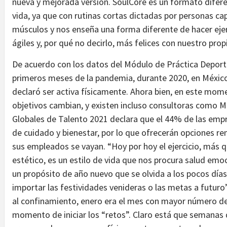
nueva y mejorada versión. SoulCore es un formato difere
vida, ya que con rutinas cortas dictadas por personas ca
músculos y nos enseña una forma diferente de hacer ejerc
ágiles y, por qué no decirlo, más felices con nuestro pr
De acuerdo con los datos del Módulo de Práctica Deporti
primeros meses de la pandemia, durante 2020, en México
declaró ser activa físicamente. Ahora bien, en este mo
objetivos cambian, y existen incluso consultoras como M
Globales de Talento 2021 declara que el 44% de las empr
de cuidado y bienestar, por lo que ofrecerán opciones rem
sus empleados se vayan. “Hoy por hoy el ejercicio, más 
estético, es un estilo de vida que nos procura salud emoci
un propósito de año nuevo que se olvida a los pocos días
importar las festividades venideras o las metas a futuro”
al confinamiento, enero era el mes con mayor número de 
momento de iniciar los “retos”. Claro está que semanas d