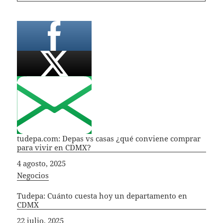
tudepa.com: Depas vs casas ¿qué conviene comprar
para vivir en CDMX?
Fecha
4 agosto, 2025
In relation to
Negocios
Tudepa: Cuánto cuesta hoy un departamento en
CDMX
Fecha
22 julio, 2025