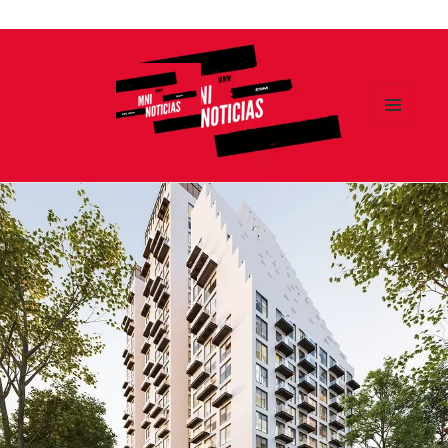
Ir
al
contenido
MENÚ
Y
MNI NOTICIAS
WIDGETS