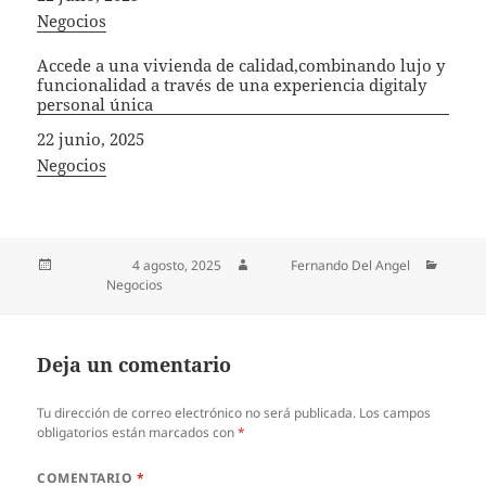
In relation to
Negocios
Accede a una vivienda de calidad,combinando lujo y
funcionalidad a través de una experiencia digitaly
personal única
Fecha
22 junio, 2025
In relation to
Negocios
Publicado el
4 agosto, 2025
Autor
Fernando Del Angel
Categorías
Negocios
Deja un comentario
Tu dirección de correo electrónico no será publicada.
Los campos
obligatorios están marcados con
*
COMENTARIO
*