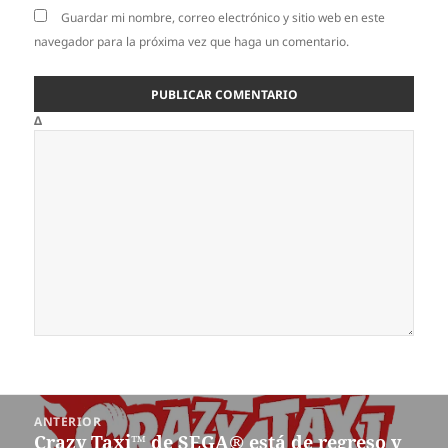
Guardar mi nombre, correo electrónico y sitio web en este
navegador para la próxima vez que haga un comentario.
Δ
Navegación
ANTERIOR
de
Crazy Taxi™ de SEGA® está de regreso y
Entrada