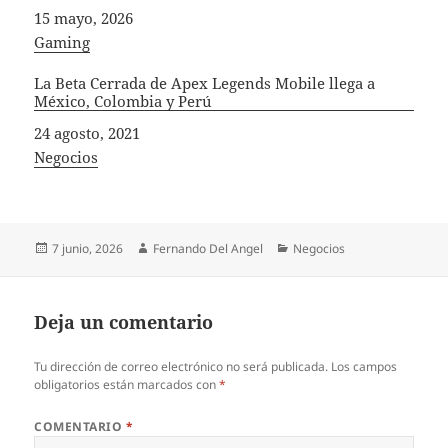
Fecha
15 mayo, 2026
In relation to
Gaming
La Beta Cerrada de Apex Legends Mobile llega a
México, Colombia y Perú
Fecha
24 agosto, 2021
In relation to
Negocios
Publicado
Autor
Categorías
7 junio, 2026
Fernando Del Angel
Negocios
el
Deja un comentario
Tu dirección de correo electrónico no será publicada.
Los campos
obligatorios están marcados con
*
COMENTARIO
*