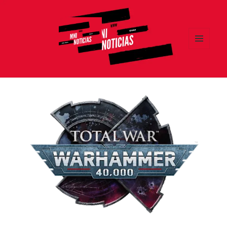
MENÚ
Y
MNI NOTICIAS
WIDGETS