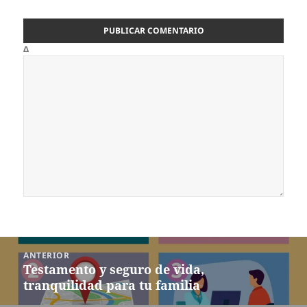
Δ
Navegación
ANTERIOR
de
Testamento y seguro de vida,
Entrada
entradas
tranquilidad para tu familia
anterior: