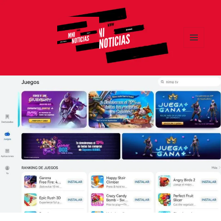
MENÚ
Y
MNI NOTICIAS
WIDGETS