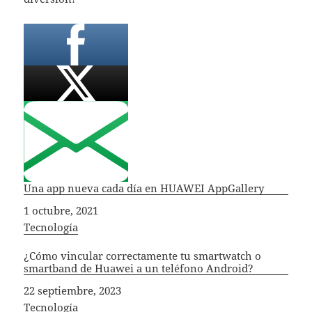
Una app nueva cada día en HUAWEI AppGallery
Fecha
1 octubre, 2021
In relation to
Tecnología
¿Cómo vincular correctamente tu smartwatch o
smartband de Huawei a un teléfono Android?
Fecha
22 septiembre, 2023
In relation to
Tecnología