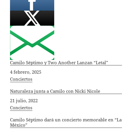
Camilo Séptimo y Two Another Lanzan “Letal”
Fecha
4 febrero, 2025
In relation to
Conciertos
Naturaleza junta a Camilo con Nicki Nicole
Fecha
21 julio, 2022
In relation to
Conciertos
Camilo Séptimo dará un concierto memorable en “La
México”