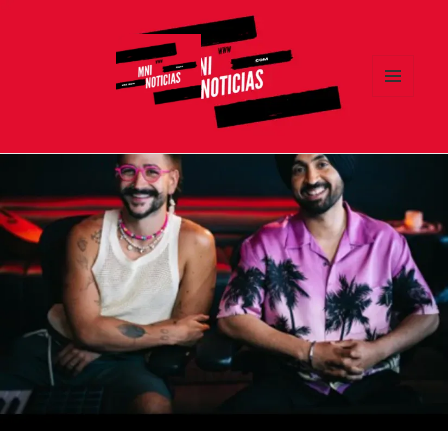
MENÚ
Y
MNI NOTICIAS
WIDGETS