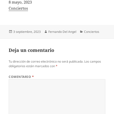
Fecha
8 mayo, 2023
In relation to
Conciertos
Publicado
Autor
Categorías
3 septiembre, 2023
Fernando Del Angel
Conciertos
el
Deja un comentario
Tu dirección de correo electrónico no será publicada.
Los campos
obligatorios están marcados con
*
COMENTARIO
*