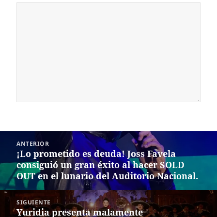
Navegación
ANTERIOR
de
¡Lo prometido es deuda! Joss Favela
Entrada
entradas
consiguió un gran éxito al hacer SOLD
anterior:
OUT en el lunario del Auditorio Nacional.
SIGUIENTE
Yuridia presenta malamente
Siguiente