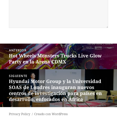
Navegación
ANTERIOR
de
Hot Wheels Monsters Trucks Live Glow
Entrada
entradas
Party en la Arena CDMX
anterior:
SIGUIENTE
Hyundai Motor Group y la Universidad
Siguiente
SOAS de Londres inauguran nuevos
entrada:
centros de investigación para países en
desarrollo, enfocados en África
Privacy Policy
Creado con WordPress