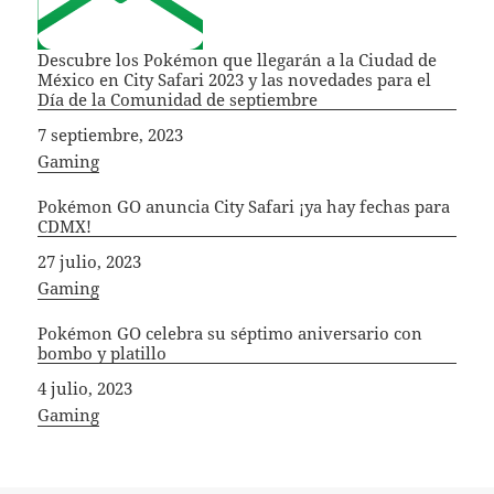
Descubre los Pokémon que llegarán a la Ciudad de
México en City Safari 2023 y las novedades para el
Día de la Comunidad de septiembre
Fecha
7 septiembre, 2023
In relation to
Gaming
Pokémon GO anuncia City Safari ¡ya hay fechas para
CDMX!
Fecha
27 julio, 2023
In relation to
Gaming
Pokémon GO celebra su séptimo aniversario con
bombo y platillo
Fecha
4 julio, 2023
In relation to
Gaming