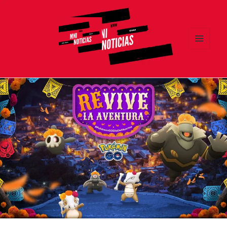
MENÚ
Y
MNI NOTICIAS
WIDGETS