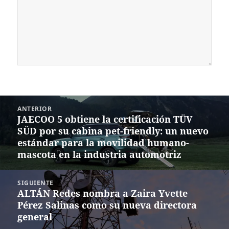
Navegación
ANTERIOR
de
JAECOO 5 obtiene la certificación TÜV
Entrada
entradas
SÜD por su cabina pet-friendly: un nuevo
anterior:
estándar para la movilidad humano-
mascota en la industria automotriz
SIGUIENTE
ALTÁN Redes nombra a Zaira Yvette
Siguiente
Pérez Salinas como su nueva directora
entrada:
general