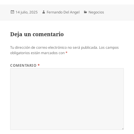
Publicado
Autor
Categorías
14 julio, 2025
Fernando Del Angel
Negocios
el
Deja un comentario
Tu dirección de correo electrónico no será publicada.
Los campos
obligatorios están marcados con
*
COMENTARIO
*