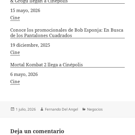
& Grogu llegan a Cinépolis
Fecha
15 mayo, 2026
In relation to
Cine
Conoce los promocionales de Bob Esponja: En Busca
de los Pantalones Cuadrados
Fecha
19 diciembre, 2025
In relation to
Cine
Mortal Kombat 2 llega a Cinépolis
Fecha
6 mayo, 2026
In relation to
Cine
Publicado
Autor
Categorías
1 julio, 2026
Fernando Del Angel
Negocios
el
Deja un comentario