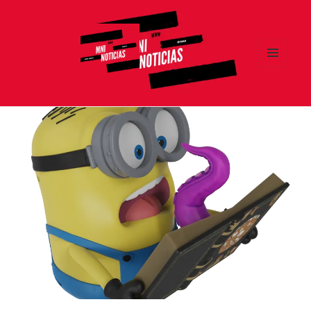
MENÚ
Y
MNI NOTICIAS
WIDGETS