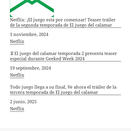
Netflix: ¡El juego está por comenzar! Teaser tráiler
de la segunda temporada de El juego del calamar
Fecha
1 noviembre, 2024
In relation to
Netflix
🦑El juego del calamar temporada 2 presenta teaser
especial durante Geeked Week 2024
Fecha
19 septiembre, 2024
In relation to
Netflix
Todo juego llega a su final, Ve ahora el tráiler de la
tercera temporada de El juego del calamar
Fecha
2 junio, 2025
In relation to
Netflix