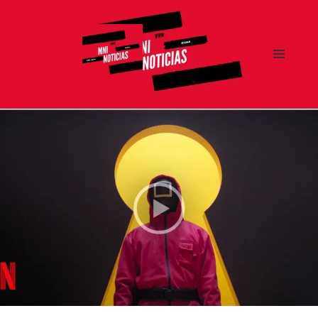
MENÚ
Y
MNI NOTICIAS
WIDGETS