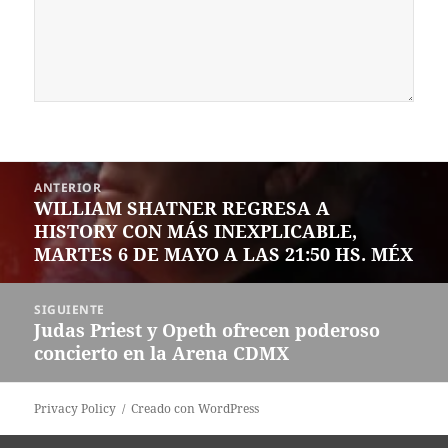
Navegación
ANTERIOR
de
WILLIAM SHATNER REGRESA A
Entrada
entradas
HISTORY CON MÁS INEXPLICABLE,
anterior:
MARTES 6 DE MAYO A LAS 21:50 HS. MÉX
SIGUIENTE
Judas Priest y Opeth ofrecen poderoso
Siguiente
concierto en la Arena CDMX
entrada:
Privacy Policy
Creado con WordPress