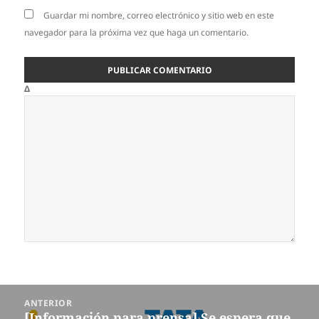
Guardar mi nombre, correo electrónico y sitio web en este
navegador para la próxima vez que haga un comentario.
Δ
Navegación
ANTERIOR
de
[Información para prensa] Se espera que
Entrada