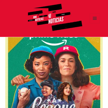
MENÚ
Y
MNI NOTICIAS
WIDGETS