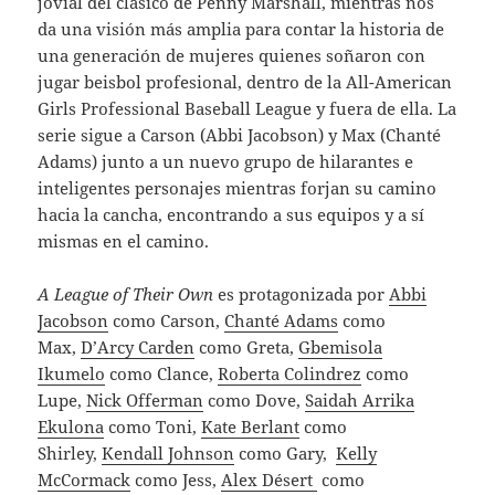
jovial del clásico de Penny Marshall, mientras nos
da una visión más amplia para contar la historia de
una generación de mujeres quienes soñaron con
jugar beisbol profesional, dentro de la All-American
Girls Professional Baseball League y fuera de ella. La
serie sigue a Carson (Abbi Jacobson) y Max (Chanté
Adams) junto a un nuevo grupo de hilarantes e
inteligentes personajes mientras forjan su camino
hacia la cancha, encontrando a sus equipos y a sí
mismas en el camino.
A League of Their Own
es protagonizada por
Abbi
Jacobson
como Carson,
Chanté Adams
como
Max,
D’Arcy Carden
como Greta,
Gbemisola
Ikumelo
como Clance,
Roberta Colindrez
como
Lupe,
Nick Offerman
como Dove,
Saidah Arrika
Ekulona
como Toni,
Kate Berlant
como
Shirley,
Kendall Johnson
como Gary,
Kelly
McCormack
como Jess,
Alex Désert
como