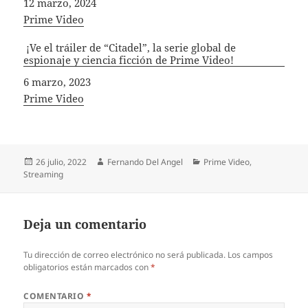
Fecha
12 marzo, 2024
In relation to
Prime Video
¡Ve el tráiler de “Citadel”, la serie global de
espionaje y ciencia ficción de Prime Video!
Fecha
6 marzo, 2023
In relation to
Prime Video
Publicado
Autor
Categorías
26 julio, 2022
Fernando Del Angel
Prime Video
,
el
Streaming
Deja un comentario
Tu dirección de correo electrónico no será publicada.
Los campos
obligatorios están marcados con
*
COMENTARIO
*