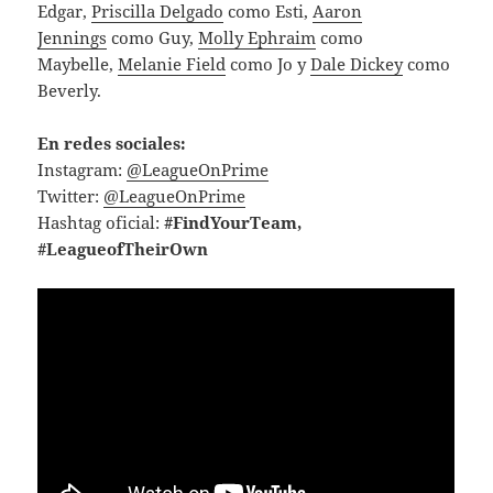
Edgar,
Priscilla Delgado
como Esti,
Aaron
Jennings
como Guy,
Molly Ephraim
como
Maybelle,
Melanie Field
como Jo y
Dale Dickey
como
Beverly.
En redes sociales:
Instagram:
@LeagueOnPrime
Twitter:
@LeagueOnPrime
Hashtag oficial:
#FindYourTeam,
#LeagueofTheirOwn