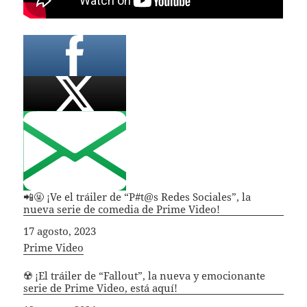
📲🤬 ¡Ve el tráiler de “P#t@s Redes Sociales”, la
nueva serie de comedia de Prime Video!
Fecha
17 agosto, 2023
In relation to
Prime Video
☢️ ¡El tráiler de “Fallout”, la nueva y emocionante
serie de Prime Video, está aquí!