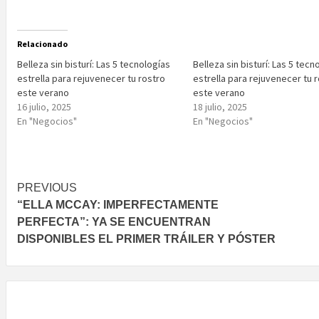
Relacionado
Belleza sin bisturí: Las 5 tecnologías
Belleza sin bisturí: Las 5 tecn
estrella para rejuvenecer tu rostro
estrella para rejuvenecer tu 
este verano
este verano
16 julio, 2025
18 julio, 2025
En "Negocios"
En "Negocios"
Post
PREVIOUS
“ELLA MCCAY: IMPERFECTAMENTE
navigation
PERFECTA”: YA SE ENCUENTRAN
DISPONIBLES EL PRIMER TRÁILER Y PÓSTER