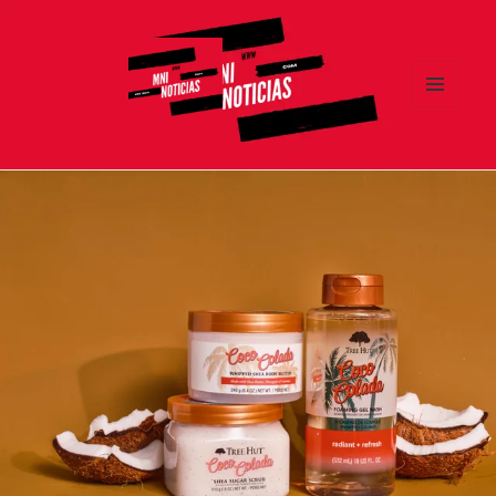
MENÚ
Y
MNI NOTICIAS
WIDGETS