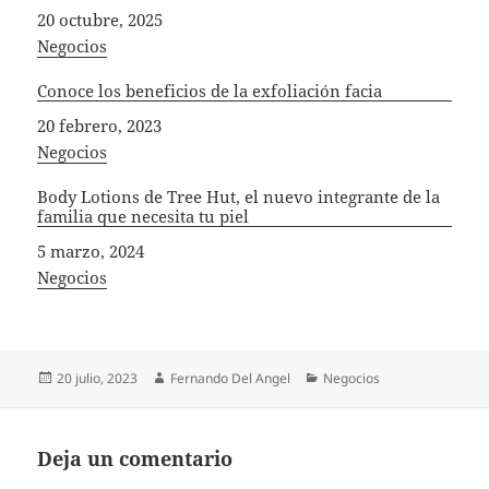
Fecha
20 octubre, 2025
In relation to
Negocios
Conoce los beneficios de la exfoliación facia
Fecha
20 febrero, 2023
In relation to
Negocios
Body Lotions de Tree Hut, el nuevo integrante de la
familia que necesita tu piel
Fecha
5 marzo, 2024
In relation to
Negocios
Publicado
Autor
Categorías
20 julio, 2023
Fernando Del Angel
Negocios
el
Deja un comentario