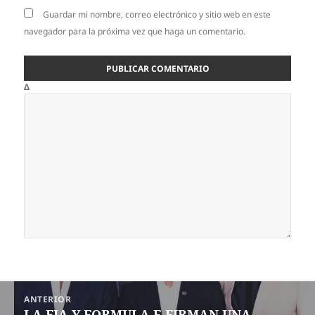
Guardar mi nombre, correo electrónico y sitio web en este
navegador para la próxima vez que haga un comentario.
Δ
Navegación
ANTERIOR
de
LA FIA Y FORMULA E FIRMAN UNA
Entrada