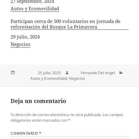
Fecha
27 septiembre, 2024
In relation to
Autos y Ecomovilidad
Participan cerca de 500 voluntarios en jornada de
reforestación del Bosque La Primavera
Fecha
29 julio, 2024
In relation to
Negocios
Publicado el
25 julio, 2025
Autor
Fernando Del Angel
Categorías
Autos y Ecomovilidad
,
Negocios
Deja un comentario
Tu dirección de correo electrónico no será publicada.
Los campos
obligatorios están marcados con
*
COMENTARIO
*