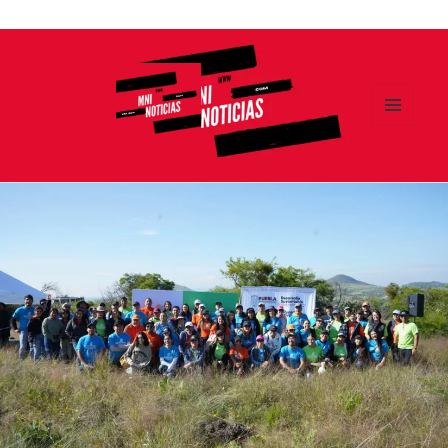
Ir
al
contenido
MENÚ
Y
MNI NOTICIAS
WIDGETS