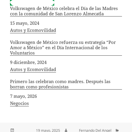
Volkswagen de México celebra el Día de las Madres
con la comunidad de San Lorenzo Almecatla
Fecha
15 mayo, 2024
In relation to
Autos y Ecomovilidad
Volkswagen de México refuerza su estrategia “Por
Amor a México” en el Día Internacional de los
Voluntarios
Fecha
9 diciembre, 2024
In relation to
Autos y Ecomovilidad
Primero las celebran como madres. Después las
borran como profesionistas
Fecha
7 mayo, 2026
In relation to
Negocios
Publicado el
19 mayo, 2025
Autor
Fernando Del Angel