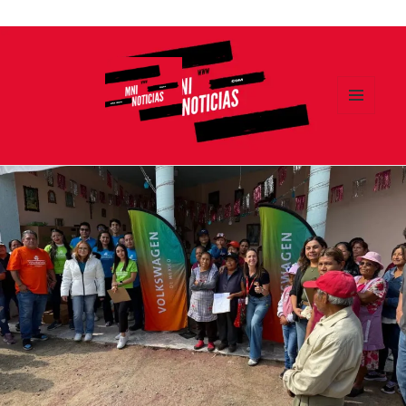
Ir
al
contenido
MENÚ
Y
MNI NOTICIAS
WIDGETS