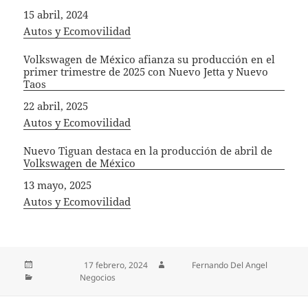
Fecha
15 abril, 2024
In relation to
Autos y Ecomovilidad
Volkswagen de México afianza su producción en el
primer trimestre de 2025 con Nuevo Jetta y Nuevo
Taos
Fecha
22 abril, 2025
In relation to
Autos y Ecomovilidad
Nuevo Tiguan destaca en la producción de abril de
Volkswagen de México
Fecha
13 mayo, 2025
In relation to
Autos y Ecomovilidad
Publicado el
17 febrero, 2024
Autor
Fernando Del Angel
Categorías
Negocios