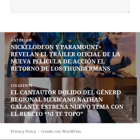
Navegación
ANTERIOR
de
NICKELODEON Y PARAMOUNT+
Entrada
entradas
REVELAN EL TRÁILER OFICIAL DE LA
anterior:
NUEVA PELÍCULA DE ACCIÓN EL
RETORNO DE LOS THUNDERMANS
SIGUIENTE
EL CANTAUTOR DOLIDO DEL GÉNERO
Siguiente
REGIONAL MEXICANO NATHAN
entrada:
GALANTE ESTRENA NUEVO TEMA CON
EL BEBETO “NI TE TOPO”
Privacy Policy
Creado con WordPress