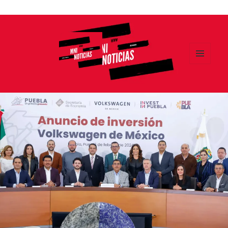
Ir
al
contenido
MENÚ
Y
MNI NOTICIAS
WIDGETS