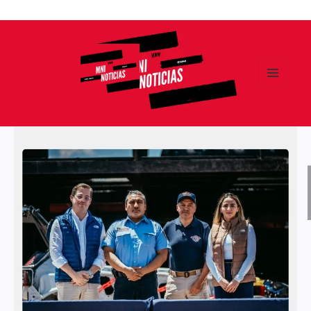
Ir
al
contenido
MENÚ
Y
MNI NOTICIAS
WIDGETS