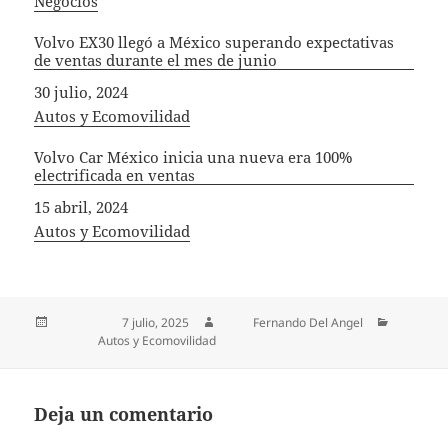
In relation to
Negocios
Volvo EX30 llegó a México superando expectativas
de ventas durante el mes de junio
Fecha
30 julio, 2024
In relation to
Autos y Ecomovilidad
Volvo Car México inicia una nueva era 100%
electrificada en ventas
Fecha
15 abril, 2024
In relation to
Autos y Ecomovilidad
Publicado el
7 julio, 2025
Autor
Fernando Del Angel
Categorías
Autos y Ecomovilidad
Deja un comentario