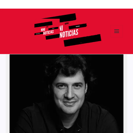
Ir
al
contenido
MENÚ
Y
MNI NOTICIAS
WIDGETS