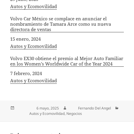
In relation to
Autos y Ecomovilidad
Volvo Car México se complace en anunciar el
nombramiento de Tamara Arce como su nueva
directora de ventas
Fecha
15 enero, 2024
In relation to
Autos y Ecomovilidad
Volvo EX30 obtiene el premio al Mejor Auto Familiar
en los Women’s Worldwide Car of the Year 2024
Fecha
7 febrero, 2024
In relation to
Autos y Ecomovilidad
Publicado el
6 mayo, 2025
Autor
Fernando Del Angel
Categorías
Autos y Ecomovilidad
,
Negocios