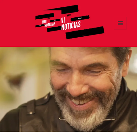
MENÚ
Y
MNI NOTICIAS
WIDGETS