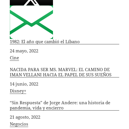
1982: El año que cambió el Líbano
Fecha
24 mayo, 2022
In relation to
Cine
NACIDA PARA SER MS. MARVEL: EL CAMINO DE
IMAN VELLANI HACIA EL PAPEL DE SUS SUEÑOS
Fecha
14 junio, 2022
In relation to
Disney+
“Sin Respuesta” de Jorge Andere: una historia de
pandemia, vida y encierro
Fecha
21 agosto, 2022
In relation to
Negocios