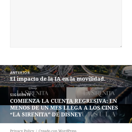
Navegación
ANTERIOR
de
El impacto de la IA en la movilidad.
Entrada
entradas
anterior:
SIGUIENTE
COMIENZA LA CUENTA REGRESIVA: EN
Siguiente
MENOS DE UN MES LLEGA A LOS CINES
entrada:
“LA SIRENITA” DE DISNEY
Privacy Policy
Creado con WordPress