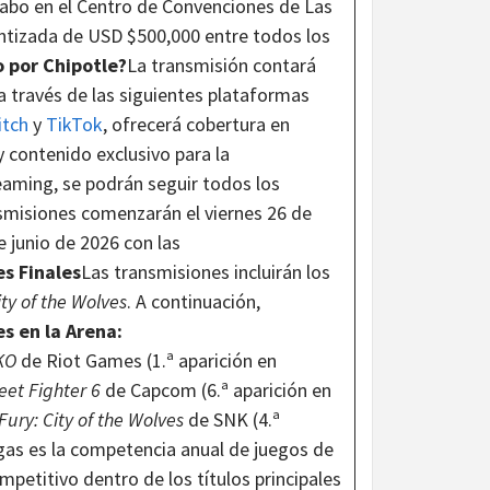
 cabo en el Centro de Convenciones de Las
ntizada de USD $500,000 entre todos los
 por Chipotle?
La transmisión contará
a través de las siguientes plataformas
itch
y
TikTok
, ofrecerá cobertura en
y contenido exclusivo para la
eaming, se podrán seguir todos los
smisiones comenzarán el viernes 26 de
e junio de 2026 con las
es Finales
Las transmisiones incluirán los
ity of the Wolves
. A continuación,
es en la Arena:
KO
de Riot Games (1.ª aparición en
eet Fighter 6
de Capcom (6.ª aparición en
Fury: City of the Wolves
de SNK (4.ª
gas es la competencia anual de juegos de
petitivo dentro de los títulos principales