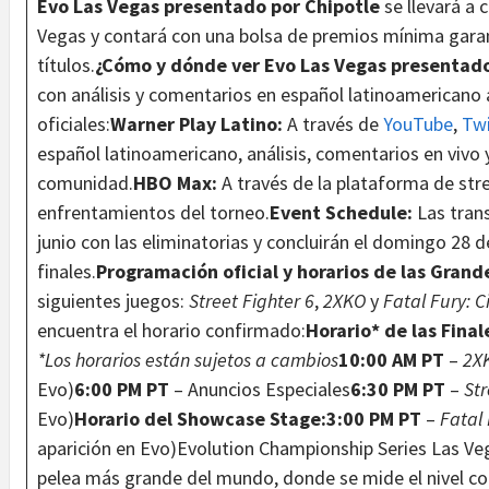
Evo Las Vegas presentado por Chipotle
se llevará a
Vegas y contará con una bolsa de premios mínima gara
títulos.
¿Cómo y dónde ver Evo Las Vegas presentado
con análisis y comentarios en español latinoamericano 
oficiales:
Warner Play Latino:
A través de
YouTube
,
Tw
español latinoamericano, análisis, comentarios en vivo 
comunidad.
HBO Max:
A través de la plataforma de str
enfrentamientos del torneo.
Event Schedule:
Las tran
junio con las eliminatorias y concluirán el domingo 28 d
finales.
Programación oficial y horarios de las Grand
siguientes juegos:
Street Fighter 6
,
2XKO
y
Fatal Fury: C
encuentra el horario confirmado:
Horario* de las Final
*Los horarios están sujetos a cambios
10:00 AM PT
–
2X
Evo)
6:00 PM PT
– Anuncios Especiales
6:30 PM PT
–
Str
Evo)
Horario del Showcase Stage:3:00 PM PT
–
Fatal 
aparición en Evo)Evolution Championship Series Las Ve
pelea más grande del mundo, donde se mide el nivel com