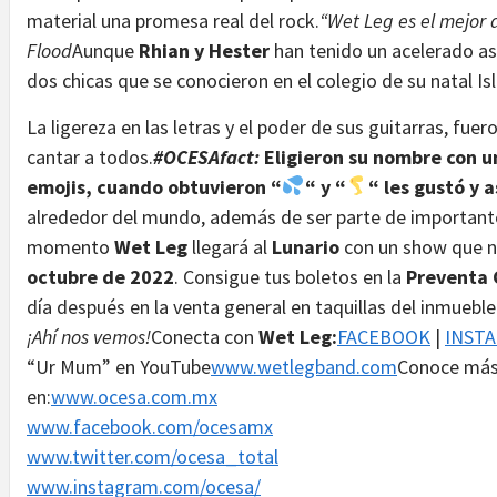
material una promesa real del rock.
“Wet Leg es el mejor 
Flood
Aunque
Rhian y Hester
han tenido un acelerado asc
dos chicas que se conocieron en el colegio de su natal Is
La ligereza en las letras y el poder de sus guitarras, fuer
cantar a todos.
#OCESAfact:
Eligieron su nombre con 
emojis, cuando obtuvieron “
“ y “
“ les gustó y 
alrededor del mundo, además de ser parte de importante
momento
Wet Leg
llegará al
Lunario
con un show que n
octubre de 2022
. Consigue tus boletos en la
Preventa 
día después en la venta general en taquillas del inmueble
¡Ahí nos vemos!
Conecta con
Wet Leg:
FACEBOOK
|
INST
“Ur Mum” en YouTube
www.wetlegband.com
Conoce más 
en:
www.ocesa.com.mx
www.facebook.com/ocesamx
www.twitter.com/ocesa_total
www.instagram.com/ocesa/