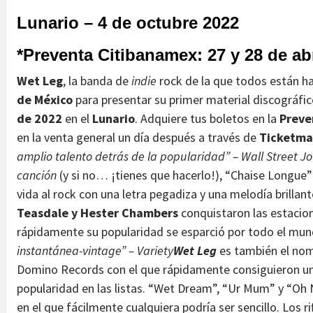
Lunario – 4 de octubre 2022
*Preventa Citibanamex: 27 y 28 de abr
Wet Leg
, la banda de
indie
rock de la que todos están ha
de México
para presentar su primer material discográfic
de 2022
en el
Lunario
. Adquiere tus boletos en la
Preve
en la venta general un día después a través de
Ticketma
amplio talento detrás de la popularidad” – Wall Street J
canción
(y si no… ¡tienes que hacerlo!), “Chaise Longue” 
vida al rock con una letra pegadiza y una melodía brillan
Teasdale y Hester Chambers
conquistaron las estacion
rápidamente su popularidad se esparció por todo el mun
instantánea-vintage” – Variety
Wet Leg
es también el no
Domino Records con el que rápidamente consiguieron un 
popularidad en las listas. “Wet Dream”, “Ur Mum” y “Oh 
en el que fácilmente cualquiera podría ser sencillo. Los ri