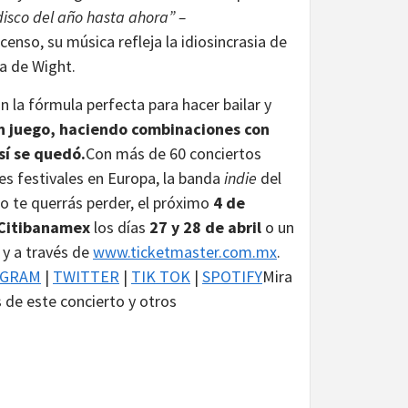
disco del año hasta ahora” –
enso, su música refleja la idiosincrasia de
la de Wight.
on la fórmula perfecta para hacer bailar y
un juego, haciendo combinaciones con
así se quedó.
Con más de 60 conciertos
s festivales en Europa, la banda
indie
del
o te querrás perder, el próximo
4 de
Citibanamex
los días
27 y 28 de abril
o un
 y a través de
www.ticketmaster.com.mx
.
AGRAM
|
TWITTER
|
TIK TOK
|
SPOTIFY
Mira
de este concierto y otros