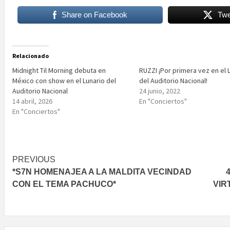
Share on Facebook
Twe
Relacionado
Midnight Til Morning debuta en
RUZZI ¡Por primera vez en el 
México con show en el Lunario del
del Auditorio Nacional!
Auditorio Nacional
24 junio, 2022
14 abril, 2026
En "Conciertos"
En "Conciertos"
Post
PREVIOUS
*S7N HOMENAJEA A LA MALDITA VECINDAD
navigation
CON EL TEMA PACHUCO*
VIR