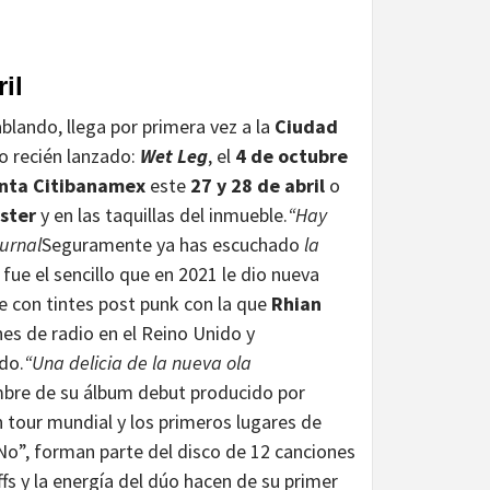
il
blando, llega por primera vez a la
Ciudad
o recién lanzado:
Wet Leg
, el
4 de octubre
nta Citibanamex
este
27 y 28 de abril
o
ster
y en las taquillas del inmueble.
“Hay
ournal
Seguramente ya has escuchado
la
fue el sencillo que en 2021 le dio nueva
te con tintes post punk con la que
Rhian
es de radio en el Reino Unido y
do.
“Una delicia de la nueva ola
mbre de su álbum debut producido por
tour mundial y los primeros lugares de
No”, forman parte del disco de 12 canciones
ffs y la energía del dúo hacen de su primer