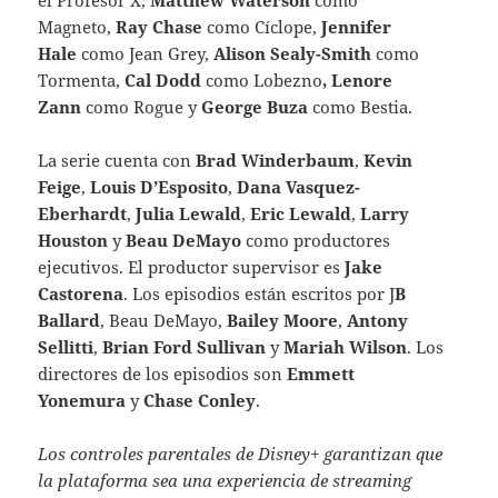
Magneto,
Ray Chase
como Cíclope,
Jennifer
Hale
como Jean Grey,
Alison Sealy-Smith
como
Tormenta,
Cal Dodd
como Lobezno
, Lenore
Zann
como Rogue y
George Buza
como Bestia.
La serie cuenta con
Brad Winderbaum
,
Kevin
Feige
,
Louis D’Esposito
,
Dana Vasquez-
Eberhardt
,
Julia Lewald
,
Eric Lewald
,
Larry
Houston
y
Beau DeMayo
como productores
ejecutivos. El productor supervisor es
Jake
Castorena
. Los episodios están escritos por J
B
Ballard
, Beau DeMayo,
Bailey Moore
,
Antony
Sellitti
,
Brian Ford Sullivan
y
Mariah Wilson
. Los
directores de los episodios son
Emmett
Yonemura
y
Chase Conley
.
Los controles parentales de Disney+ garantizan que
la plataforma sea una experiencia de streaming