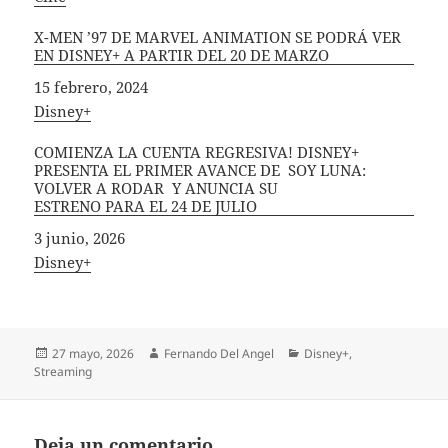
X-MEN ’97 DE MARVEL ANIMATION SE PODRÁ VER
EN DISNEY+ A PARTIR DEL 20 DE MARZO
Fecha
15 febrero, 2024
In relation to
Disney+
COMIENZA LA CUENTA REGRESIVA! DISNEY+
PRESENTA EL PRIMER AVANCE DE SOY LUNA:
VOLVER A RODAR Y ANUNCIA SU
ESTRENO PARA EL 24 DE JULIO
Fecha
3 junio, 2026
In relation to
Disney+
Publicado
Autor
Categorías
27 mayo, 2026
Fernando Del Angel
Disney+
,
el
Streaming
Deja un comentario