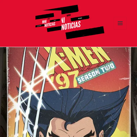
MENÚ
Y
MNI NOTICIAS
WIDGETS