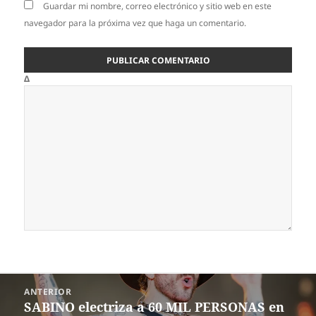
Guardar mi nombre, correo electrónico y sitio web en este
navegador para la próxima vez que haga un comentario.
Δ
Navegación
ANTERIOR
de
SABINO electriza a 60 MIL PERSONAS en
Entrada
entradas