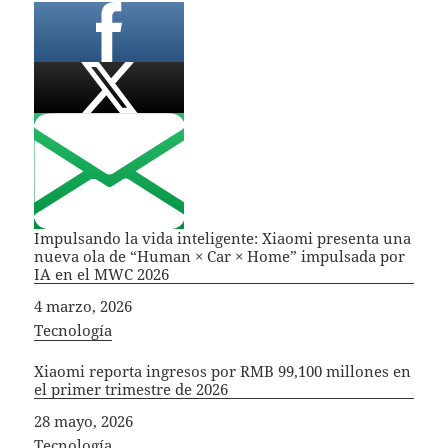
Impulsando la vida inteligente: Xiaomi presenta una
nueva ola de “Human × Car × Home” impulsada por
IA en el MWC 2026
Fecha
4 marzo, 2026
In relation to
Tecnología
Xiaomi reporta ingresos por RMB 99,100 millones en
el primer trimestre de 2026
Fecha
28 mayo, 2026
In relation to
Tecnología