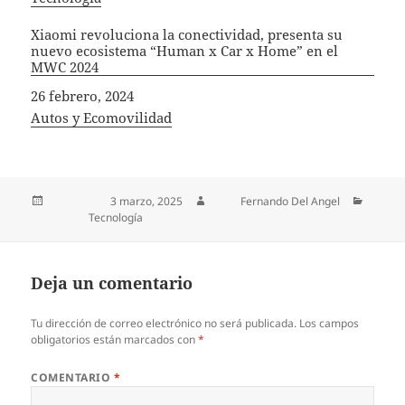
Xiaomi revoluciona la conectividad, presenta su
nuevo ecosistema “Human x Car x Home” en el
MWC 2024
Fecha
26 febrero, 2024
In relation to
Autos y Ecomovilidad
Publicado el
3 marzo, 2025
Autor
Fernando Del Angel
Categorías
Tecnología
Deja un comentario
Tu dirección de correo electrónico no será publicada.
Los campos
obligatorios están marcados con
*
COMENTARIO
*