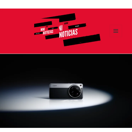
Ir
al
contenido
MENÚ
Y
MNI NOTICIAS
WIDGETS