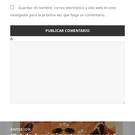
Guardar mi nombre, correo electrónico y sitio web en este
navegador para la próxima vez que haga un comentario.
Δ
Navegación
ANTERIOR
de