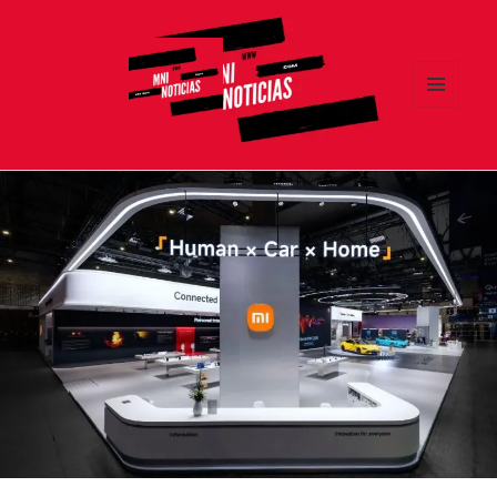
MENÚ
Y
MNI NOTICIAS
WIDGETS