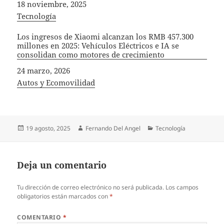
Fecha
18 noviembre, 2025
In relation to
Tecnología
Los ingresos de Xiaomi alcanzan los RMB 457.300
millones en 2025: Vehículos Eléctricos e IA se
consolidan como motores de crecimiento
Fecha
24 marzo, 2026
In relation to
Autos y Ecomovilidad
Publicado
Autor
Categorías
19 agosto, 2025
Fernando Del Angel
Tecnología
el
Deja un comentario
Tu dirección de correo electrónico no será publicada.
Los campos
obligatorios están marcados con
*
COMENTARIO
*