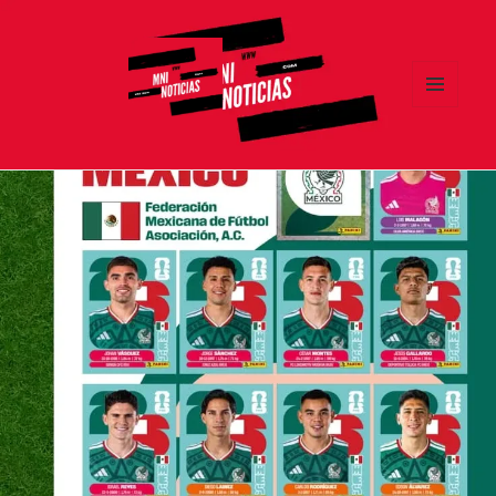
MENÚ
Y
MNI NOTICIAS
WIDGETS