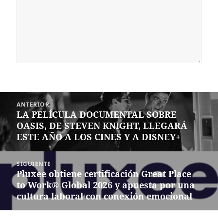
Navegación
ANTERIOR
de
LA PELÍCULA DOCUMENTAL SOBRE
Entrada
entradas
OASIS, DE STEVEN KNIGHT, LLEGARÁ
anterior:
ESTE AÑO A LOS CINES Y A DISNEY+
SIGUIENTE
Pluxee obtiene certificación Great Place
Siguiente
to Work® Global 2026 y apuesta por una
entrada:
cultura laboral con conexión emocional