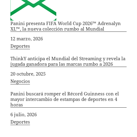
Panini presenta FIFA World Cup 2026™ Adrenalyn
XL™, la nueva colección rumbo al Mundial
Fecha
12 marzo, 2026
In relation to
Deportes
ThinkY anticipa el Mundial del Streaming y revela la
jugada ganadora para las marcas rumbo a 2026
Fecha
20 octubre, 2025
In relation to
Negocios
Panini buscará romper el Récord Guinness con el
mayor intercambio de estampas de deportes en 4
horas
Fecha
6 julio, 2026
In relation to
Deportes