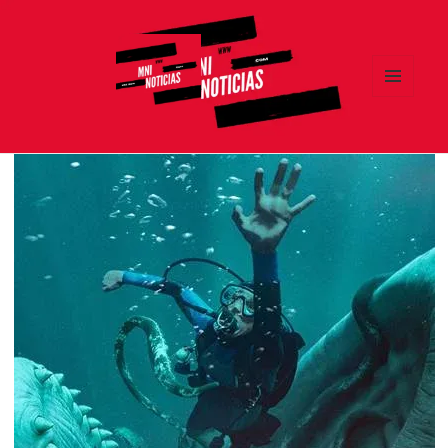
MENÚ
Y
MNI NOTICIAS
WIDGETS