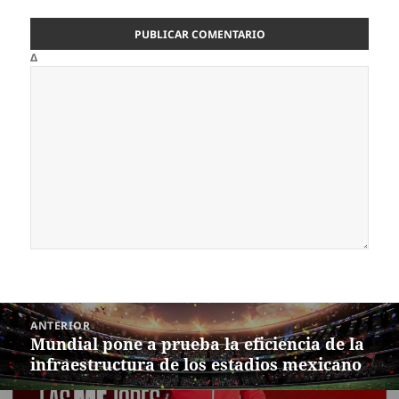
Δ
Navegación
ANTERIOR
de
Mundial pone a prueba la eficiencia de la
Entrada
entradas
infraestructura de los estadios mexicano
anterior: