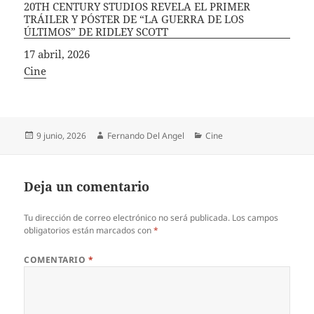
20TH CENTURY STUDIOS REVELA EL PRIMER
TRÁILER Y PÓSTER DE “LA GUERRA DE LOS
ÚLTIMOS” DE RIDLEY SCOTT
Fecha
17 abril, 2026
In relation to
Cine
Publicado
Autor
Categorías
9 junio, 2026
Fernando Del Angel
Cine
el
Deja un comentario
Tu dirección de correo electrónico no será publicada.
Los campos
obligatorios están marcados con
*
COMENTARIO
*