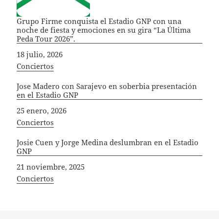
Grupo Firme conquista el Estadio GNP con una
noche de fiesta y emociones en su gira “La Última
Peda Tour 2026”.
Fecha
18 julio, 2026
In relation to
Conciertos
Jose Madero con Sarajevo en soberbia presentación
en el Estadio GNP
Fecha
25 enero, 2026
In relation to
Conciertos
Josie Cuen y Jorge Medina deslumbran en el Estadio
GNP
Fecha
21 noviembre, 2025
In relation to
Conciertos