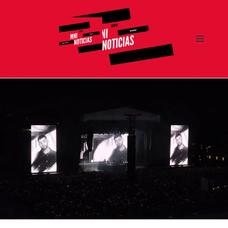
MENÚ
Y
MNI NOTICIAS
WIDGETS