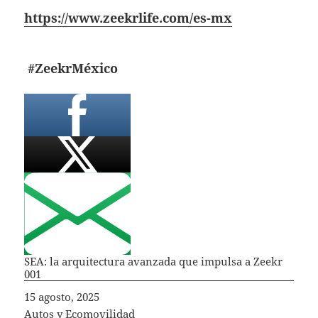
https://www.zeekrlife.com/es-mx
#ZeekrMéxico
SEA: la arquitectura avanzada que impulsa a Zeekr
001
Fecha
15 agosto, 2025
In relation to
Autos y Ecomovilidad