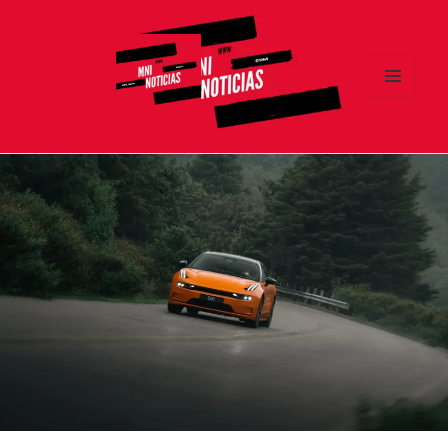
MENÚ
Y
MNI NOTICIAS
WIDGETS