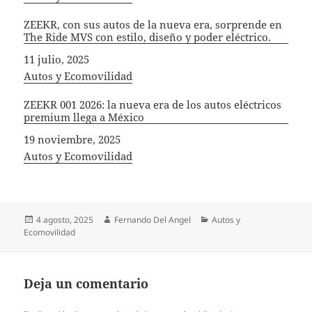
ZEEKR, con sus autos de la nueva era, sorprende en
The Ride MVS con estilo, diseño y poder eléctrico.
Fecha
11 julio, 2025
In relation to
Autos y Ecomovilidad
ZEEKR 001 2026: la nueva era de los autos eléctricos
premium llega a México
Fecha
19 noviembre, 2025
In relation to
Autos y Ecomovilidad
Publicado
Autor
Categorías
4 agosto, 2025
Fernando Del Angel
Autos y
el
Ecomovilidad
Deja un comentario