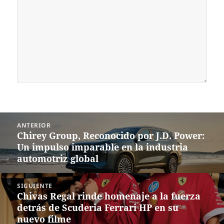
Navegación
ANTERIOR
de
Chirey Group, Reconocido por J.D. Power:
Entrada
entradas
Un impulso imparable en la industria
anterior:
automotriz global
SIGUIENTE
Chivas Regal rinde homenaje a la fuerza
Siguiente
detrás de Scuderia Ferrari HP en su
entrada:
nuevo filme