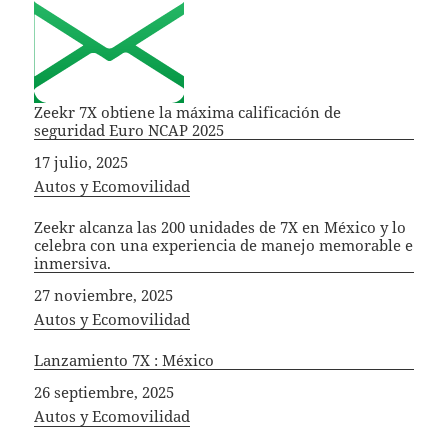
Zeekr 7X obtiene la máxima calificación de
seguridad Euro NCAP 2025
Fecha
17 julio, 2025
In relation to
Autos y Ecomovilidad
Zeekr alcanza las 200 unidades de 7X en México y lo
celebra con una experiencia de manejo memorable e
inmersiva.
Fecha
27 noviembre, 2025
In relation to
Autos y Ecomovilidad
Lanzamiento 7X : México
Fecha
26 septiembre, 2025
In relation to
Autos y Ecomovilidad