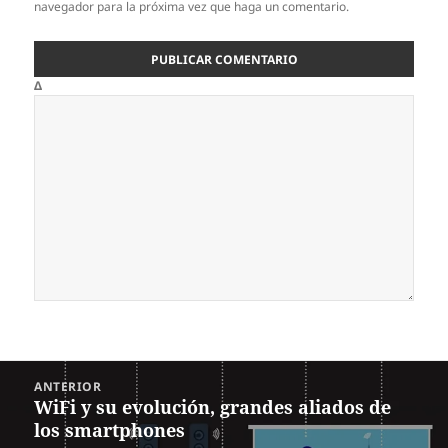
navegador para la próxima vez que haga un comentario.
Δ
Navegación
ANTERIOR
de
WiFi y su evolución, grandes aliados de
Entrada
entradas
los smartphones
anterior: