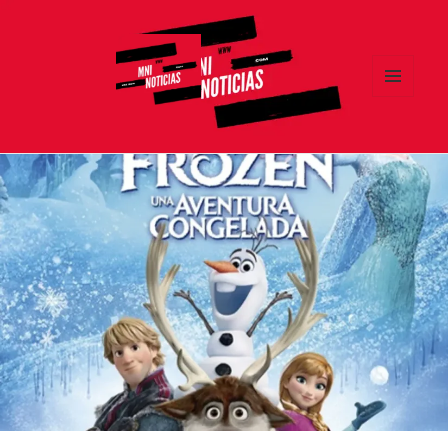
MENÚ
Y
MNI NOTICIAS
WIDGETS