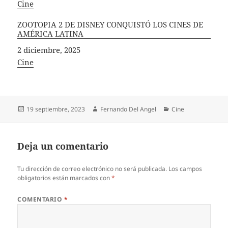
In relation to
Cine
ZOOTOPIA 2 DE DISNEY CONQUISTÓ LOS CINES DE
AMÉRICA LATINA
Fecha
2 diciembre, 2025
In relation to
Cine
Publicado
Autor
Categorías
19 septiembre, 2023
Fernando Del Angel
Cine
el
Deja un comentario
Tu dirección de correo electrónico no será publicada.
Los campos
obligatorios están marcados con
*
COMENTARIO
*