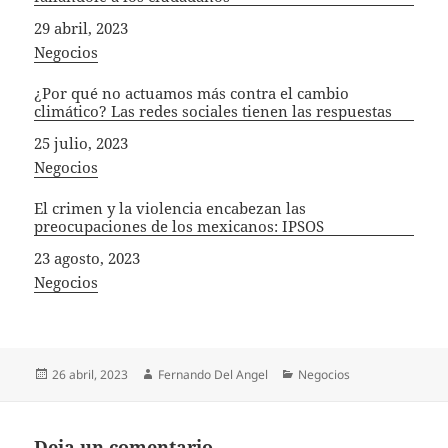
Fecha
29 abril, 2023
In relation to
Negocios
¿Por qué no actuamos más contra el cambio
climático? Las redes sociales tienen las respuestas
Fecha
25 julio, 2023
In relation to
Negocios
El crimen y la violencia encabezan las
preocupaciones de los mexicanos: IPSOS
Fecha
23 agosto, 2023
In relation to
Negocios
Publicado
Autor
Categorías
26 abril, 2023
Fernando Del Angel
Negocios
el
Deja un comentario