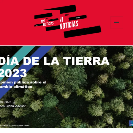
MENÚ
Y
MNI NOTICIAS
WIDGETS