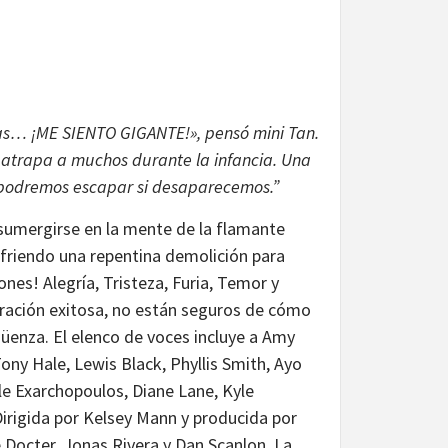
as… ¡ME SIENTO GIGANTE!», pensó mini Tan.
s atrapa a muchos durante la infancia. Una
o podremos escapar si desaparecemos.”
sumergirse en la mente de la flamante
ufriendo una repentina demolición para
nes! Alegría, Tristeza, Furia, Temor y
ración exitosa, no están seguros de cómo
üenza. El elenco de voces incluye a Amy
ny Hale, Lewis Black, Phyllis Smith, Ayo
le Exarchopoulos, Diane Lane, Kyle
irigida por Kelsey Mann y producida por
 Docter, Jonas Rivera y Dan Scanlon. La