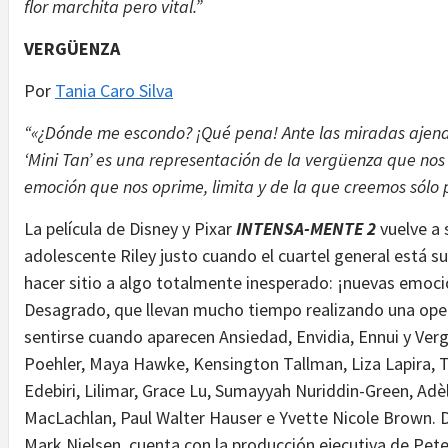
flor marchita pero vital.”
VERGÜENZA
Por
Tania Caro Silva
“«¿Dónde me escondo? ¡Qué pena! Ante las miradas ajen
‘Mini Tan’ es una representación de la vergüenza que no
emoción que nos oprime, limita y de la que creemos sól
La película de Disney y Pixar
INTENSA-MENTE 2
vuelve a 
adolescente Riley justo cuando el cuartel general está s
hacer sitio a algo totalmente inesperado: ¡nuevas emocio
Desagrado, que llevan mucho tiempo realizando una ope
sentirse cuando aparecen Ansiedad, Envidia, Ennui y Verg
Poehler, Maya Hawke, Kensington Tallman, Liza Lapira, To
Edebiri, Lilimar, Grace Lu, Sumayyah Nuriddin-Green, Adè
MacLachlan, Paul Walter Hauser e Yvette Nicole Brown. D
Mark Nielsen, cuenta con la producción ejecutiva de Pete