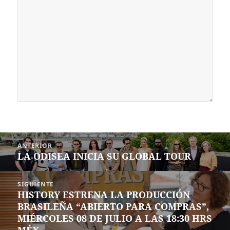
Navegación
ANTERIOR
de
LA ODISEA INICIA SU GLOBAL TOUR
Entrada
entradas
anterior:
SIGUIENTE
HISTORY ESTRENA LA PRODUCCIÓN
Siguiente
BRASILEÑA “ABIERTO PARA COMPRAS”,
entrada:
MIÉRCOLES 08 DE JULIO A LAS 18:30 HRS