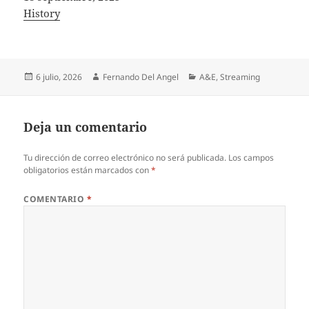
In relation to
History
Publicado
Autor
Categorías
6 julio, 2026
Fernando Del Angel
A&E
,
Streaming
el
Deja un comentario
Tu dirección de correo electrónico no será publicada.
Los campos
obligatorios están marcados con
*
COMENTARIO
*