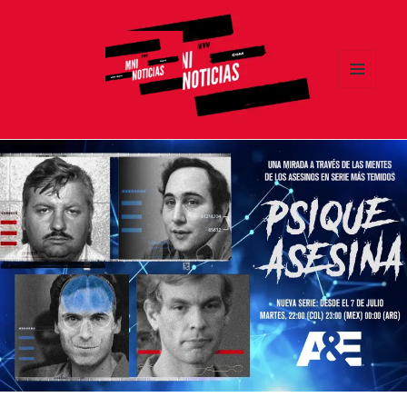
MENÚ
Y
MNI NOTICIAS
WIDGETS