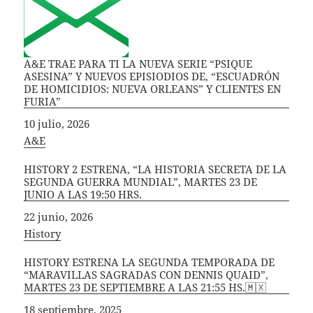
A&E TRAE PARA TI LA NUEVA SERIE “PSIQUE
ASESINA” Y NUEVOS EPISIODIOS DE, “ESCUADRÓN
DE HOMICIDIOS: NUEVA ORLEANS” Y CLIENTES EN
FURIA”
Fecha
10 julio, 2026
In relation to
A&E
HISTORY 2 ESTRENA, “LA HISTORIA SECRETA DE LA
SEGUNDA GUERRA MUNDIAL”, MARTES 23 DE
JUNIO A LAS 19:50 HRS.
Fecha
22 junio, 2026
In relation to
History
HISTORY ESTRENA LA SEGUNDA TEMPORADA DE
“MARAVILLAS SAGRADAS CON DENNIS QUAID”,
MARTES 23 DE SEPTIEMBRE A LAS 21:55 HS.🇲🇽
Fecha
18 septiembre, 2025