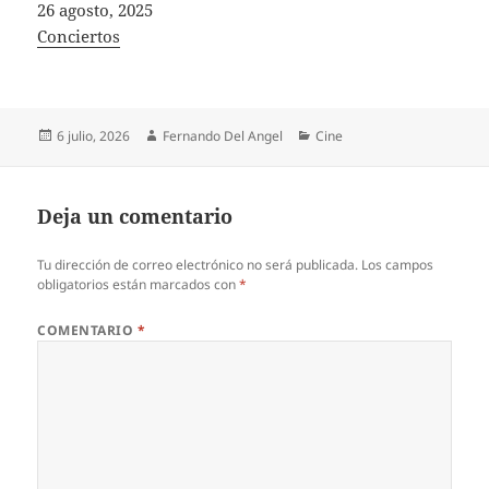
Fecha
26 agosto, 2025
In relation to
Conciertos
Publicado
Autor
Categorías
6 julio, 2026
Fernando Del Angel
Cine
el
Deja un comentario
Tu dirección de correo electrónico no será publicada.
Los campos
obligatorios están marcados con
*
COMENTARIO
*