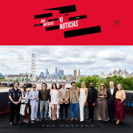
MENÚ
Y
MNI NOTICIAS
WIDGETS