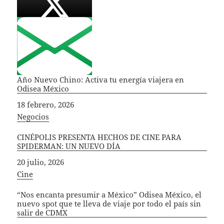
Año Nuevo Chino: Activa tu energía viajera en
Odisea México
Fecha
18 febrero, 2026
In relation to
Negocios
CINÉPOLIS PRESENTA HECHOS DE CINE PARA
SPIDERMAN: UN NUEVO DÍA
Fecha
20 julio, 2026
In relation to
Cine
“Nos encanta presumir a México” Odisea México, el
nuevo spot que te lleva de viaje por todo el país sin
salir de CDMX