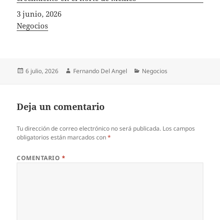
Fecha
3 junio, 2026
In relation to
Negocios
Publicado
Autor
Categorías
6 julio, 2026
Fernando Del Angel
Negocios
el
Deja un comentario
Tu dirección de correo electrónico no será publicada.
Los campos
obligatorios están marcados con
*
COMENTARIO
*