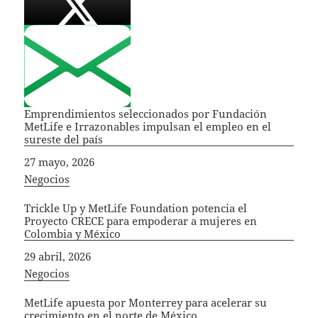
Emprendimientos seleccionados por Fundación
MetLife e Irrazonables impulsan el empleo en el
sureste del país
Fecha
27 mayo, 2026
In relation to
Negocios
Trickle Up y MetLife Foundation potencia el
Proyecto CRECE para empoderar a mujeres en
Colombia y México
Fecha
29 abril, 2026
In relation to
Negocios
MetLife apuesta por Monterrey para acelerar su
crecimiento en el norte de México