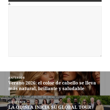
Δ
Navegación
ANTERIOR
de
Verano 2026: el color de cabello se lleva
Entrada
entradas
más natural, brillante y saludable
anterior:
SIGUIENTE
LA ODISEA INICIA SU GLOBAL TOUR
Siguiente