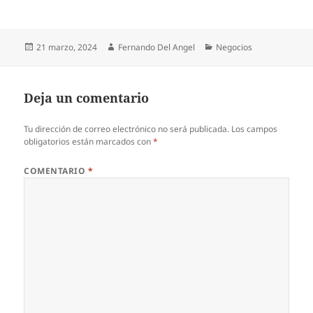
Publicado
Autor
Categorías
21 marzo, 2024
Fernando Del Angel
Negocios
el
Deja un comentario
Tu dirección de correo electrónico no será publicada.
Los campos
obligatorios están marcados con
*
COMENTARIO
*