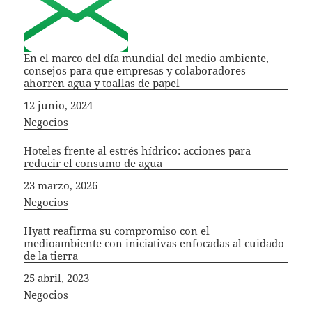
En el marco del día mundial del medio ambiente,
consejos para que empresas y colaboradores
ahorren agua y toallas de papel
Fecha
12 junio, 2024
In relation to
Negocios
Hoteles frente al estrés hídrico: acciones para
reducir el consumo de agua
Fecha
23 marzo, 2026
In relation to
Negocios
Hyatt reafirma su compromiso con el
medioambiente con iniciativas enfocadas al cuidado
de la tierra
Fecha
25 abril, 2023
In relation to
Negocios