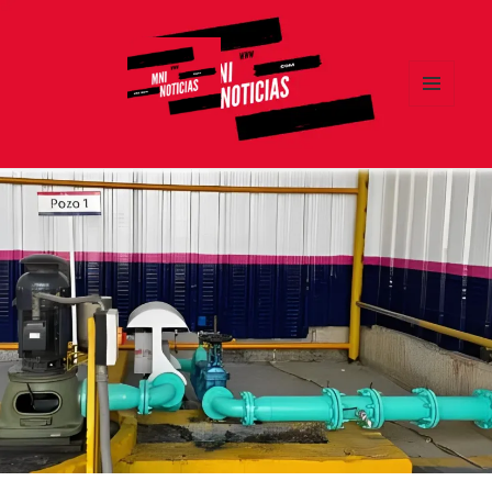
MENÚ
Y
MNI NOTICIAS
WIDGETS