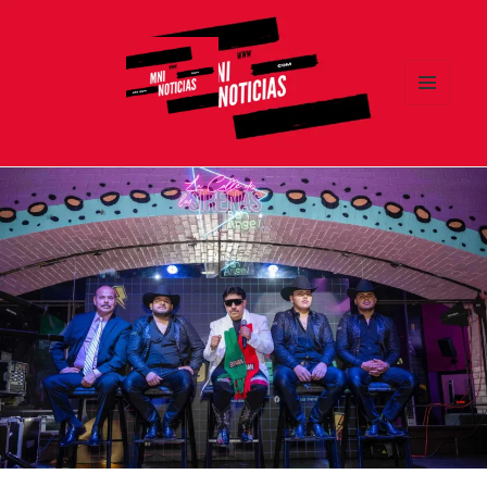
MENÚ
Y
MNI NOTICIAS
WIDGETS