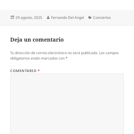
Publicado
Autor
Categorías
29 agosto, 2025
Fernando Del Angel
Conciertos
el
Deja un comentario
Tu dirección de correo electrónico no será publicada.
Los campos
obligatorios están marcados con
*
COMENTARIO
*