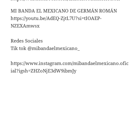
MI BANDA EL MEXICANO DE GERMÁN ROMÁN
https://youtu.be/AdEQ-ZjtL7U?si=tIOAEP-
NZEXAmwsx
Redes Sociales
Tik tok @mibandaelmexicano_
https://www.instagram.com/mibandaelmexicano.ofic
ial?igsh=ZHZoNjE3dW9ibmJy