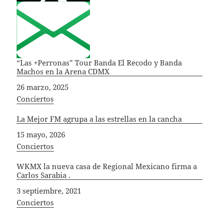
“Las +Perronas” Tour Banda El Recodo y Banda
Machos en la Arena CDMX
Fecha
26 marzo, 2025
In relation to
Conciertos
La Mejor FM agrupa a las estrellas en la cancha
Fecha
15 mayo, 2026
In relation to
Conciertos
WKMX la nueva casa de Regional Mexicano firma a
Carlos Sarabia .
Fecha
3 septiembre, 2021
In relation to
Conciertos