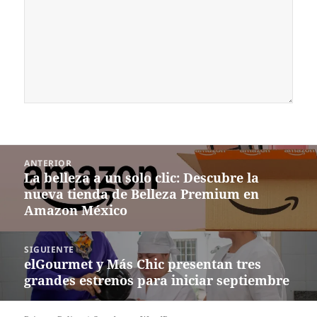
Navegación
ANTERIOR
de
La belleza a un solo clic: Descubre la
Entrada
entradas
nueva tienda de Belleza Premium en
anterior:
Amazon México
SIGUIENTE
elGourmet y Más Chic presentan tres
Siguiente
grandes estrenos para iniciar septiembre
entrada: