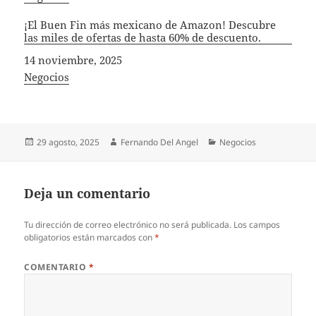
¡El Buen Fin más mexicano de Amazon! Descubre
las miles de ofertas de hasta 60% de descuento.
Fecha
14 noviembre, 2025
In relation to
Negocios
Publicado
Autor
Categorías
29 agosto, 2025
Fernando Del Angel
Negocios
el
Deja un comentario
Tu dirección de correo electrónico no será publicada.
Los campos
obligatorios están marcados con
*
COMENTARIO
*