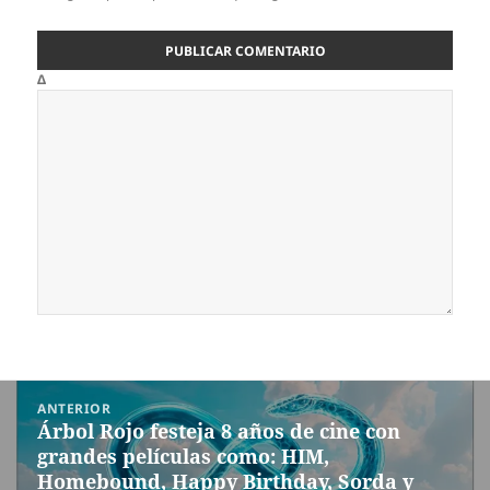
Δ
Navegación
ANTERIOR
de
Árbol Rojo festeja 8 años de cine con
Entrada
entradas
grandes películas como: HIM,
anterior:
Homebound, Happy Birthday, Sorda y