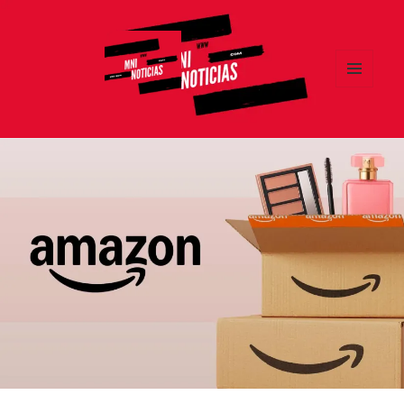
MENÚ
Y
MNI NOTICIAS
WIDGETS