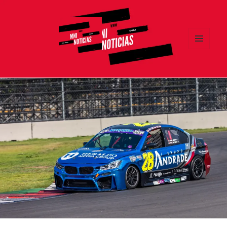
MENÚ
Y
MNI NOTICIAS
WIDGETS