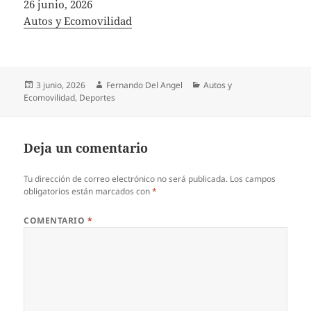
Fecha
26 junio, 2026
In relation to
Autos y Ecomovilidad
Publicado
Autor
Categorías
3 junio, 2026
Fernando Del Angel
Autos y
el
Ecomovilidad
,
Deportes
Deja un comentario
Tu dirección de correo electrónico no será publicada.
Los campos
obligatorios están marcados con
*
COMENTARIO
*