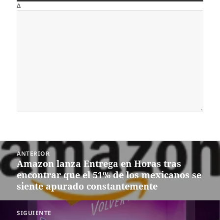
Δ
Navegación
ANTERIOR
de
Amazon lanza Entrega en Horas tras
Entrada
entradas
encontrar que el 51% de los mexicanos se
anterior:
siente apurado constantemente
SIGUIENTE