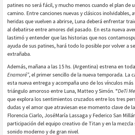
patines no será fácil, y mucho menos cuando el plan de u
camino. Entre canciones nuevas y clásicos inolvidables, 
heridas que vuelven a abrirse, Luna deberá enfrentar tra
al debatirse entre amores del pasado. En esta nueva aven
lastimó y entender que las historias que nos contamospu
ayuda de sus patines, hará todo lo posible por volver a se
extrañaba.
Además, mañana a las 15 hs. (Argentina) estrena en toda
Enamoré”
, el primer sencillo de la nueva temporada. La 
esta nueva entrega y acompaña uno de los vínculos más i
triángulo amoroso entre Luna, Matteo y Simón. “
DeTi M
que explora los sentimientos cruzados entre los tres per
dudas y el amor que atraviesan ese momento clave de la t
Florencia Ciarlo, JoséMaría Lassaga y Federico San Millán
participación del equipo creativo de Titan y en la mezcl
sonido moderno y de gran nivel.