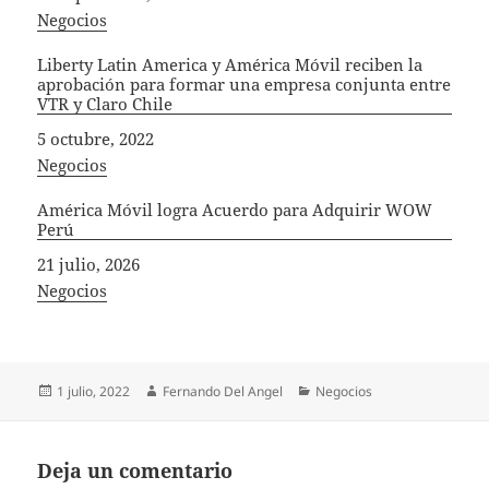
In relation to
Negocios
Liberty Latin America y América Móvil reciben la
aprobación para formar una empresa conjunta entre
VTR y Claro Chile
Fecha
5 octubre, 2022
In relation to
Negocios
América Móvil logra Acuerdo para Adquirir WOW
Perú
Fecha
21 julio, 2026
In relation to
Negocios
Publicado
Autor
Categorías
1 julio, 2022
Fernando Del Angel
Negocios
el
Deja un comentario