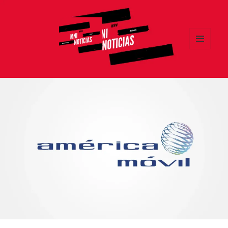
MENÚ
Y
MNI NOTICIAS
WIDGETS