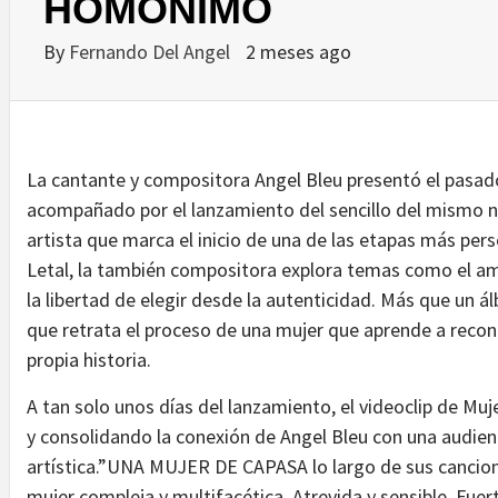
HOMÓNIMO
By
Fernando Del Angel
2 meses ago
La cantante y compositora Angel Bleu presentó el pasado
acompañado por el lanzamiento del sencillo del mismo no
artista que marca el inicio de una de las etapas más per
Letal, la también compositora explora temas como el amor
la libertad de elegir desde la autenticidad. Más que un á
que retrata el proceso de una mujer que aprende a recono
propia historia.
A tan solo unos días del lanzamiento, el videoclip de M
y consolidando la conexión de Angel Bleu con una audien
artística.”UNA MUJER DE CAPASA lo largo de sus cancione
mujer compleja y multifacética. Atrevida y sensible. Fue