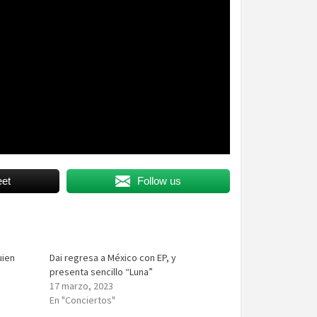
et
Follow us
uien
Dai regresa a México con EP, y
presenta sencillo “Luna”
17 marzo, 2023
En "Conciertos"