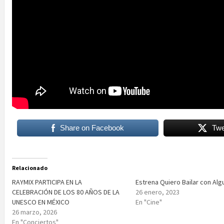
Share on Facebook
Twe
Relacionado
RAYMIX PARTICIPA EN LA
Estrena Quiero Bailar con Alg
CELEBRACIÓN DE LOS 80 AÑOS DE LA
26 enero, 2023
UNESCO EN MÉXICO
En "Cine"
26 marzo, 2026
En "Conciertos"