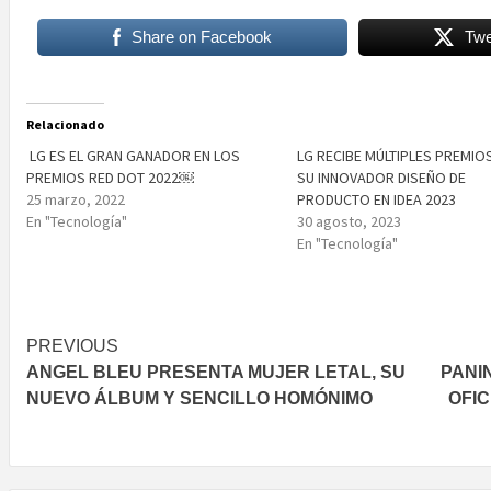
Share on Facebook
Twe
Relacionado
LG ES EL GRAN GANADOR EN LOS
LG RECIBE MÚLTIPLES PREMIO
PREMIOS RED DOT 2022￼
SU INNOVADOR DISEÑO DE
25 marzo, 2022
PRODUCTO EN IDEA 2023
En "Tecnología"
30 agosto, 2023
En "Tecnología"
Post
PREVIOUS
ANGEL BLEU PRESENTA MUJER LETAL, SU
PANI
navigation
NUEVO ÁLBUM Y SENCILLO HOMÓNIMO
OFIC