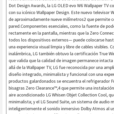
Dot Design Awards, la LG OLED evo W6 Wallpaper TV co
con su icónico Wallpaper Design. Este nuevo televisor W
de aproximadamente nueve milímetros2 que permite co
pared.Componentes esenciales, como la fuente de poder
rectamente en la pantalla, mientras que la Zero Conn
todos los dispositivos externos— puede colocarse hast
una experiencia visual limpia y libre de cables visibles
inalámbrica, LG también obtuvo la certificación True Wi
que valida que la calidad de imagen permanece intacta
allá de la Wallpaper TV, LG fue reconocida por una am
diseño integrado, minimalista y funcional con una exper
productos galardonados se encuentra el refrigerador 
bisagras Zero Clearance™,4 que permite una instalación fl
aire acondicionado LG Whisen Objet Collection Cool, qu
minimalista; y el LG Sound Suite, un sistema de audio 
inteligentemente el sonido inmersivo Dolby Atmos al us