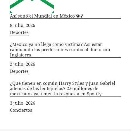
Así sonó el Mundial en México ⚽🎵
Fecha
8 julio, 2026
In relation to
Deportes
¿México ya no llega como víctima? Así están
cambiando las predicciones rumbo al duelo con
Inglaterra
Fecha
2 julio, 2026
In relation to
Deportes
¿Qué tienen en común Harry Styles y Juan Gabriel
además de las lentejuelas? 2.6 millones de
mexicanos ya tienen la respuesta en Spotify
Fecha
3 julio, 2026
In relation to
Conciertos